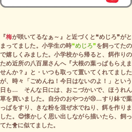
『
梅
が咲いてるなぁ～』と近づくと❝めじろ❞が
まってました。小学生の時
❝
めじろ
❞
を飼ってた
で嬉しくみました。小学校から帰ると、餌作りの
ため近所の八百屋さんへ『大根の葉っぱもらえま
せんか？』と・いつも取って置いてくれてました
が、時々「ごめんね！今日はないのよ！」という
日も… そんな日には、おこづかいで、ほうれん
草を買いました。自分のおやつが😢…すり鉢で葉
っぱをすり、きな粉を混ぜ水でねり、餌を作りま
した。😊懐かしく思い出しながら描いたら、飼っ
てた🐥に似てました。