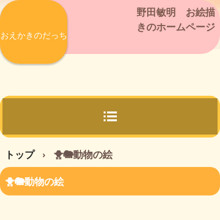
野田敏明 お絵描
きのホームページ
おえかきのだっち
トップ
›
🐥🐘動物の絵
🐥🐘動物の絵