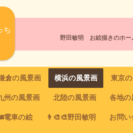
っち
野田敏明 お絵描きのホー
鎌倉の風景画
横浜の風景画
東京の
九州の風景画
北陸の風景画
各地の
🚄電車の絵
👨‍🎨🎨野田敏明
お問い