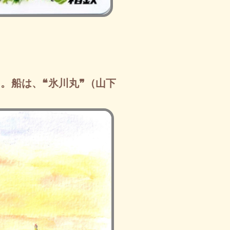
。船は、❝氷川丸❞（山下